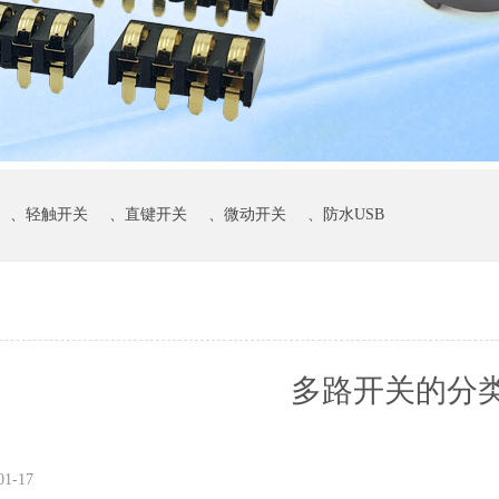
、
轻触开关
、
直键开关
、
微动开关
、
防水USB
多路开关的分
1-17